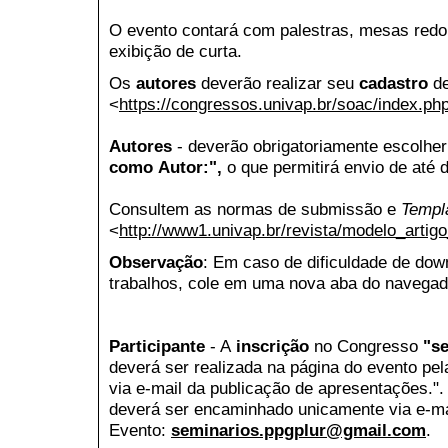
O evento contará com palestras, mesas redo
exibição de curta.
Os
autores
deverão realizar seu
cadastro
de
<
https://congressos.univap.br/soac/index.
Autores
- deverão obrigatoriamente escolhe
como
Autor
:",
o que permitirá envio de até 
Consultem as normas de submissão e
Templ
<
http://www1.univap.br/revista/modelo_arti
Observação
: Em caso de dificuldade de down
trabalhos, cole em uma nova aba do navegad
Participante
- A
inscrição
no Congresso
"se
deverá ser realizada na página do evento pel
via e-mail da publicação de apresentações.
deverá ser encaminhado unicamente via e-m
Evento:
seminarios.ppgplur@gmail.com
.