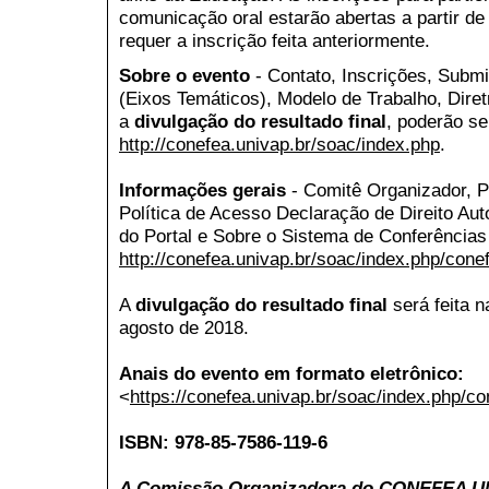
comunicação oral estarão abertas a partir de
requer a inscrição feita anteriormente.
Sobre o evento
- Contato, Inscrições, Subm
(Eixos Temáticos), Modelo de Trabalho, Dire
a
divulgação do resultado final
, poderão se
http://conefea.univap.br/soac/index.php
.
Informações gerais
- Comitê Organizador, P
Política de Acesso Declaração de Direito Aut
do Portal e Sobre o Sistema de Conferência
http://conefea.univap.br/soac/index.php/cone
A
divulgação do resultado final
será feita n
agosto de 2018.
Anais do evento em formato eletrônico:
<
https://conefea.univap.br/soac/index.php/c
ISBN: 978-85-7586-119-6
A Comissão Organizadora do CONEFEA U