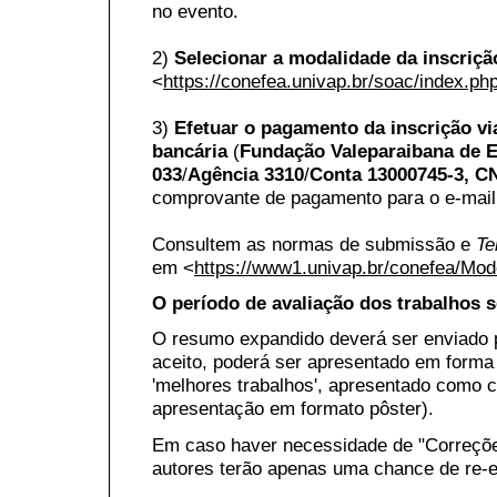
no evento.
2)
Selecionar a modalidade da inscriçã
<
https://conefea.univap.br/soac/index.ph
3)
Efetuar o pagamento da inscrição vi
bancária
(
Fundação Valeparaibana de E
033
/
Agência 3310
/
Conta 13000745-3,
CN
comprovante de pagamento para o e-mail
Consultem as normas de submissão e
Te
em <
https://www1.univap.br/conefea/M
O período de avaliação dos trabalhos s
O resumo expandido deverá ser enviado p
aceito, poderá ser apresentado em forma
'melhores trabalhos', apresentado como c
apresentação em formato pôster).
Em caso haver necessidade de "Correções
autores terão apenas uma chance de re-