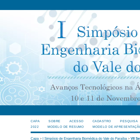
CAPA
SOBRE
ACESSO
CADASTRO
PESQUISA
2022
MODELO DE RESUMO
MODELO DE APRESENTAÇÃ
Capa
>
I Simpósio de Engenharia Biomédica do Vale do Paraíba
>
VII S