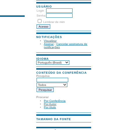
USUÁRIO
Login
Senha
Lembrar de mim
NOTIFICAÇÕES
Visualizar
Assinar
/
Cancelar assinatura de
notificações
IDIOMA
CONTEÚDO DA CONFERÊNCIA
Pesquisa
Procurar
Por Conferência
Por Autor
Por título
TAMANHO DA FONTE