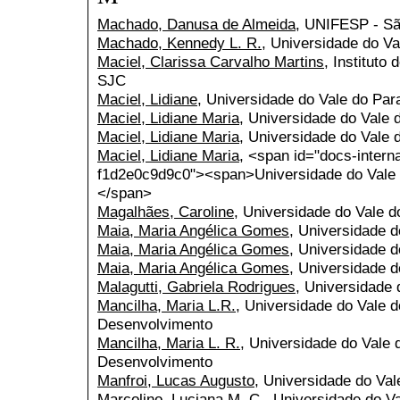
Machado, Danusa de Almeida
, UNIFESP - Sã
Machado, Kennedy L. R.
, Universidade do V
Maciel, Clarissa Carvalho Martins
, Instituto
SJC
Maciel, Lidiane
, Universidade do Vale do Par
Maciel, Lidiane Maria
, Universidade do Vale 
Maciel, Lidiane Maria
, Universidade do Vale 
Maciel, Lidiane Maria
, <span id="docs-intern
f1d2e0c9d9c0"><span>Universidade do Vale
</span>
Magalhães, Caroline
, Universidade do Vale 
Maia, Maria Angélica Gomes
, Universidade 
Maia, Maria Angélica Gomes
, Universidade 
Maia, Maria Angélica Gomes
, Universidade d
Malagutti, Gabriela Rodrigues
, Universidade
Mancilha, Maria L.R.
, Universidade do Vale d
Desenvolvimento
Mancilha, Maria L. R.
, Universidade do Vale 
Desenvolvimento
Manfroi, Lucas Augusto
, Universidade do Val
Marcolino, Luciana M. C.
, Universidade do V