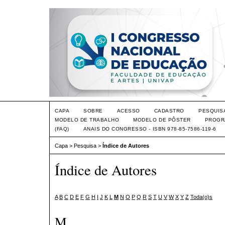
CAPA
SOBRE
ACESSO
CADASTRO
PESQUIS
MODELO DE TRABALHO
MODELO DE PÔSTER
PROGR
(FAQ)
ANAIS DO CONGRESSO - ISBN 978-85-7586-119-6
Capa
>
Pesquisa
>
Índice de Autores
Índice de Autores
A
B
C
D
E
F
G
H
I
J
K
L
M
N
O
P
Q
R
S
T
U
V
W
X
Y
Z
Toda(o)s
M