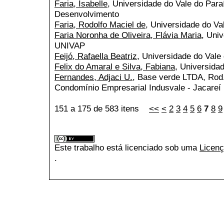
Faria, Isabelle
, Universidade do Vale do Para
Desenvolvimento
Faria, Rodolfo Maciel de
, Universidade do V
Faria Noronha de Oliveira, Flávia Maria
, Uni
UNIVAP
Feijó, Rafaella Beatriz
, Universidade do Vale
Felix do Amaral e Silva, Fabiana
, Universida
Fernandes, Adjaci U.
, Base verde LTDA, Rod.
Condomínio Empresarial Indusvale - Jacareí
151 a 175 de 583 itens
<<
<
2
3
4
5
6
7
8
9
Este trabalho está licenciado sob uma
Licenç
.